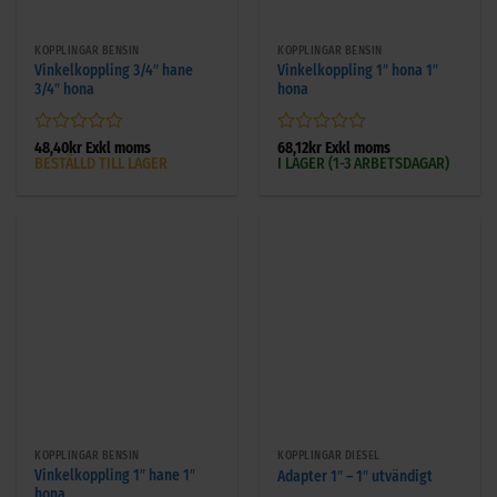
KOPPLINGAR BENSIN
KOPPLINGAR BENSIN
Vinkelkoppling 3/4″ hane
Vinkelkoppling 1″ hona 1″
3/4″ hona
hona
Betygsatt
Betygsatt
48,40
kr
Exkl moms
68,12
kr
Exkl moms
BESTÄLLD TILL LAGER
I LAGER (1-3 ARBETSDAGAR)
0
0
av
av
5
5
KOPPLINGAR BENSIN
KOPPLINGAR DIESEL
Vinkelkoppling 1″ hane 1″
Adapter 1″ – 1″ utvändigt
hona