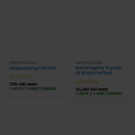
KOPPLINGAR DIESEL
KOPPLINGAR DIESEL
Vinklad koppling 90 grader
Slanganslutning F16172000
till BP3000 F16178000
Betygsatt
132
kr
Exkl moms
I LAGER (1-3 ARBETSDAGAR)
0
Betygsatt
124,30
kr
Exkl moms
I LAGER (1-3 ARBETSDAGAR)
av
0
5
av
5