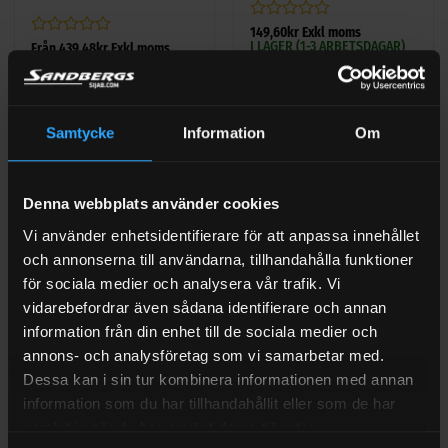
Betygsatt
149,60
kr
Exkl moms
I LAGER (1-3 ARBETSDAGAR)
0
Betygsatt
Från
439,48
kr
Exkl moms
I LAGER (1-3 ARBETSDAGAR)
av
0
5
av
5
Samtycke
Information
Om
Denna webbplats använder cookies
Vi använder enhetsidentifierare för att anpassa innehållet
och annonserna till användarna, tillhandahålla funktioner
för sociala medier och analysera vår trafik. Vi
vidarebefordrar även sådana identifierare och annan
KOPPLINGAR BENSIN
KOPPLINGAR BENSIN
information från din enhet till de sociala medier och
Flänskit 1″ BSP (2st)
Slangfäste 1″ BSP – 25mm
annons- och analysföretag som vi samarbetar med.
(2)
Dessa kan i sin tur kombinera informationen med annan
Betygsatt
Betygsatt
294,80
kr
Exkl moms
64,62
kr
Exkl moms
information som du har tillhandahållit eller som de har
I LAGER (1-3 ARBETSDAGAR)
I LAGER (1-3 ARBETSDAGAR)
0
4.5
av 5
samlat in när du har använt deras tjänster.
av
5