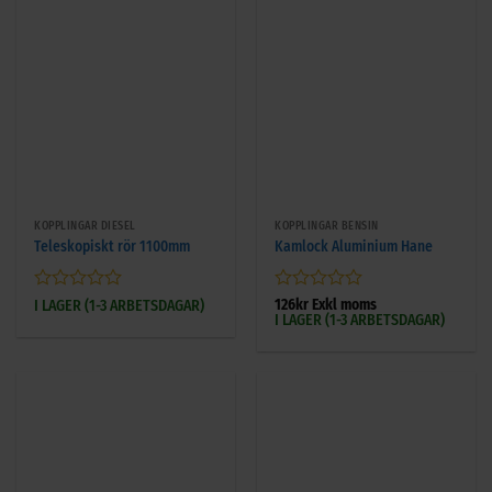
KOPPLINGAR DIESEL
KOPPLINGAR BENSIN
Teleskopiskt rör 1100mm
Kamlock Aluminium Hane
Betygsatt
Betygsatt
126
kr
Exkl moms
I LAGER (1-3 ARBETSDAGAR)
I LAGER (1-3 ARBETSDAGAR)
0
0
av
av
5
5