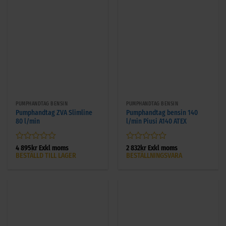
PUMPHANDTAG BENSIN
PUMPHANDTAG BENSIN
Pumphandtag ZVA Slimline
Pumphandtag bensin 140
80 l/min
l/min Piusi A140 ATEX
Betygsatt
Betygsatt
4 895
kr
Exkl moms
2 832
kr
Exkl moms
BESTÄLLD TILL LAGER
BESTÄLLNINGSVARA
0
0
av
av
5
5