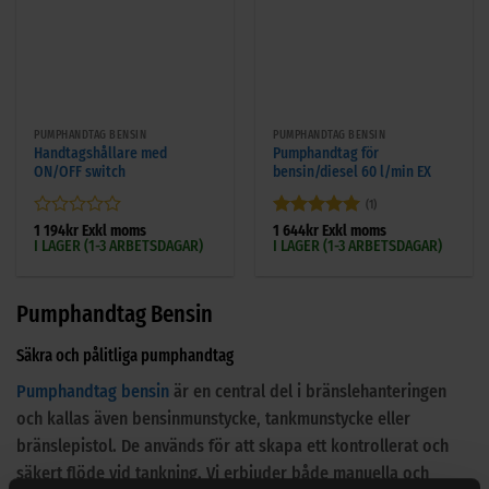
PUMPHANDTAG BENSIN
PUMPHANDTAG BENSIN
Handtagshållare med
Pumphandtag för
ON/OFF switch
bensin/diesel 60 l/min EX
(1)
Betygsatt
Betygsatt
5
1 194
kr
Exkl moms
1 644
kr
Exkl moms
I LAGER (1-3 ARBETSDAGAR)
I LAGER (1-3 ARBETSDAGAR)
0
av 5
av
5
Pumphandtag Bensin
Säkra och pålitliga pumphandtag
Pumphandtag bensin
är en central del i bränslehanteringen
och kallas även bensinmunstycke, tankmunstycke eller
bränslepistol. De används för att skapa ett kontrollerat och
säkert flöde vid tankning. Vi erbjuder både manuella och