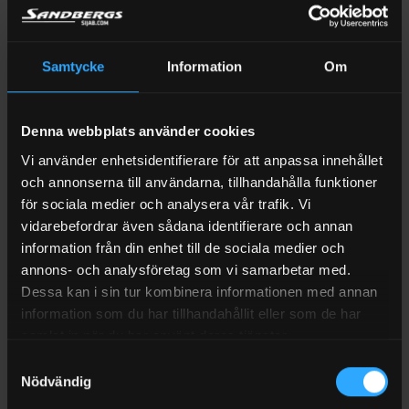
automatiska pumphandtag anpassade för olika behov och
arbetsmiljöer.
Samtycke
Information
Om
Manuella pumphandtag
Manuella bensinmunstycken är enkla och prisvärda. De kräver
att användaren håller in handtaget under hela tankningen och
Denna webbplats använder cookies
passar bra för mindre bränslemängder eller vid mer sällan
Vi använder enhetsidentifierare för att anpassa innehållet
förekommande påfyllningar.
och annonserna till användarna, tillhandahålla funktioner
för sociala medier och analysera vår trafik. Vi
Automatiska pumphandtag
vidarebefordrar även sådana identifierare och annan
Automatiska pumphandtag bensin stänger av flödet
information från din enhet till de sociala medier och
automatiskt när tanken är full. Det minskar risken för spill och
annons- och analysföretag som vi samarbetar med.
ökar säkerheten. Dessa modeller används ofta på
Dessa kan i sin tur kombinera informationen med annan
bensinstationer och i professionella miljöer där snabbhet och
information som du har tillhandahållit eller som de har
samlat in när du har använt deras tjänster.
säkerhet är avgörande. Tack vare robust konstruktion och
material som tål bensin klarar de frekvent och långvarig
Samtyckesval
användning.
Nödvändig