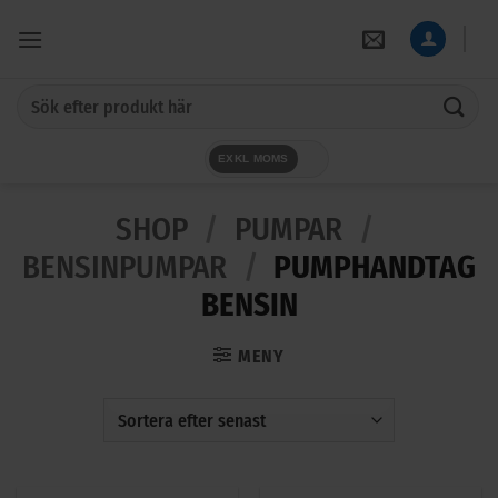
Skip
to
content
Sök
efter:
EXKL MOMS
SHOP
/
PUMPAR
/
BENSINPUMPAR
/
PUMPHANDTAG
BENSIN
MENY