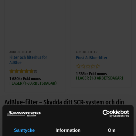
ADBLUE-FILTER
ADBLUE-FILTER
Filter och filterhus för
Piusi AdBlue-filter
AdBlue
(1)
Betygsatt
1 338
kr
Exkl moms
I LAGER (1-3 ARBETSDAGAR)
0
Betygsatt
5
1 680
kr
Exkl moms
I LAGER (1-3 ARBETSDAGAR)
av
av 5
5
AdBlue-filter – Skydda ditt SCR-system och din
pump
Ett AdBlue-filter är avgörande för att din pump ska fungera
effektivt och leverera ren AdBlue till ditt fordon. Filtret
Samtycke
Information
Om