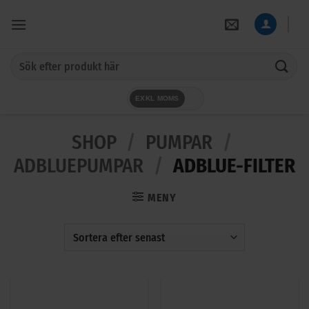
Skip
to
content
Sök
efter:
EXKL MOMS
SHOP
/
PUMPAR
/
ADBLUEPUMPAR
/
ADBLUE-FILTER
MENY