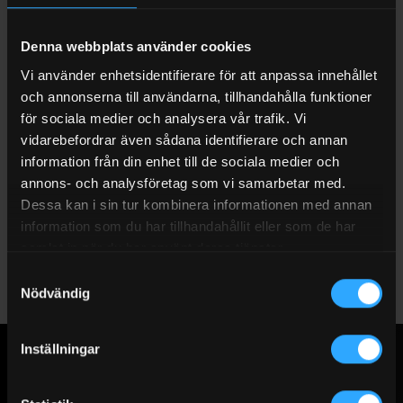
installeras enkelt på pumpar som överför AdBlue från fat eller
IBC-behållare. Genom att använda detta filter tar du bort
Denna webbplats använder cookies
partiklar och föroreningar som annars kan skada fordonets
SCR-system. Det säkerställer optimal prestanda och minskar
Vi använder enhetsidentifierare för att anpassa innehållet
risken för kostsamma reparationer.
och annonserna till användarna, tillhandahålla funktioner
för sociala medier och analysera vår trafik. Vi
Våra filter passar de flesta pumpar och håller AdBlue-
vidarebefordrar även sådana identifierare och annan
påfyllningar rena. Detta är särskilt viktigt i både kommersiella
information från din enhet till de sociala medier och
och industriella miljöer. Ren AdBlue förlänger fordonens
annons- och analysföretag som vi samarbetar med.
livslängd och hjälper dig att uppfylla miljökrav.
Dessa kan i sin tur kombinera informationen med annan
information som du har tillhandahållit eller som de har
Utforska vårt sortiment och hitta rätt lösning för dina behov.
samlat in när du har använt deras tjänster.
Skydda dina fordon med högkvalitativa filter.
Samtyckesval
Nödvändig
Inställningar