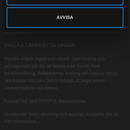
Vårt breda sortiment för dig som prioriterar produkter med
bra kvalité. Med över 30 års erfarenhet i branschen med
AVVISA
försäljning av diesel, bensin, eldningsolja, adblue,
smörjmedel, bränsletankar, gas, gasol, kem och massor
med tillbehör.
ENKLA & SÄKRA BETALNINGAR
Handla enkelt, tryggt och säkert. Som företag och
privatperson går det att betala med Swish, kort,
banköverföring, delbetalning, leasing och faktura när du
ska betala i kassan. Det är möjligt att ange annan
leveransadress vid behov.
Kassan har stöd PEPPOL fakturaformat.
Vi erbjuder även uthyrning och leasing. Kontakta oss för
mer information.