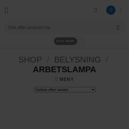
Skip
to
content
Sök
efter:
EXKL MOMS
SHOP
/
BELYSNING
/
ARBETSLAMPA
MENY