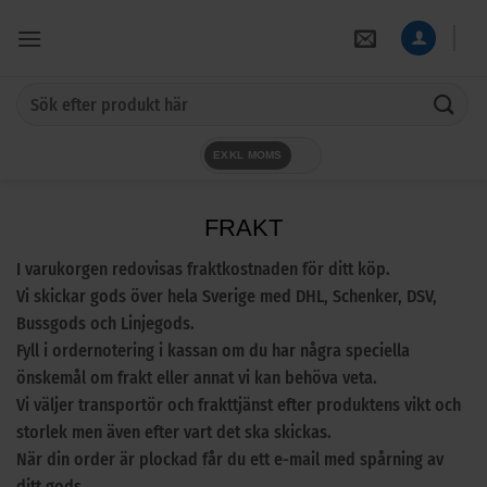
Skip
to
content
Sök
efter:
EXKL MOMS
FRAKT
I varukorgen redovisas fraktkostnaden för ditt köp.
Vi skickar gods över hela Sverige med DHL, Schenker, DSV,
Bussgods och Linjegods.
Fyll i ordernotering i kassan om du har några speciella
önskemål om frakt eller annat vi kan behöva veta.
Vi väljer transportör och frakttjänst efter produktens vikt och
storlek men även efter vart det ska skickas.
När din order är plockad får du ett e-mail med spårning av
ditt gods.