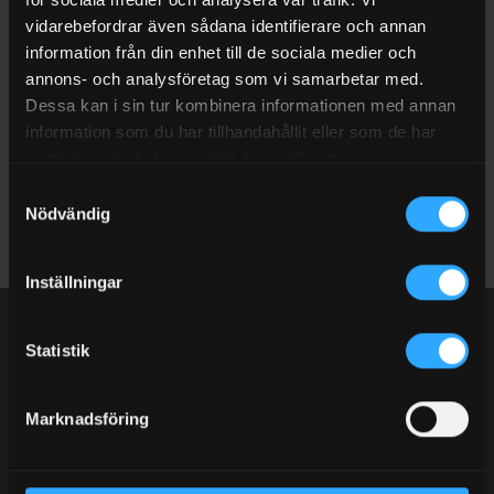
Ring eller maila oss.
vidarebefordrar även sådana identifierare och annan
Telefon: 063-511110
information från din enhet till de sociala medier och
E-post:
info@sijab.com
annons- och analysföretag som vi samarbetar med.
Dessa kan i sin tur kombinera informationen med annan
Öppettider
information som du har tillhandahållit eller som de har
Måndag – Fredag
samlat in när du har använt deras tjänster.
07:00 – 16:00
Samtyckesval
Nödvändig
Inställningar
SANDBERGS I JÄMTLAND AB
Statistik
Vårt breda sortiment för dig som prioriterar produkter med
bra kvalité. Med över 30 års erfarenhet i branschen med
försäljning av diesel, bensin, eldningsolja, adblue,
Marknadsföring
smörjmedel, bränsletankar, gas, gasol, kem och massor med
tillbehör.